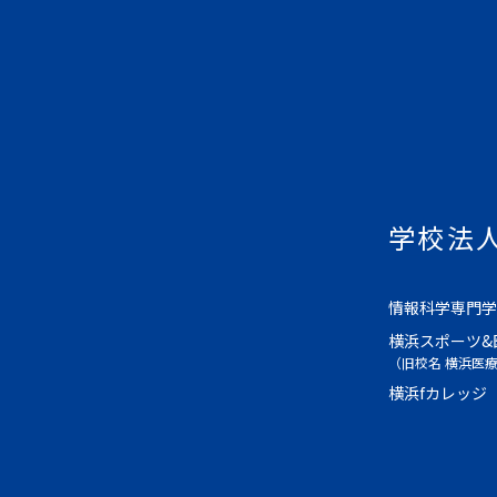
学校法
情報科学専門学
横浜スポーツ&
（旧校名 横浜医
横浜fカレッジ