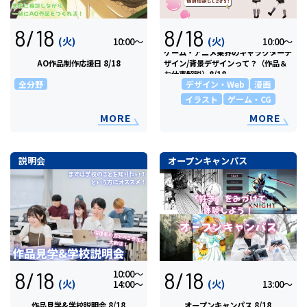
8/18
8/18
(火)
(火)
10:00〜
10:00〜
ゲーム・アニメ業界のキャラクターデ
AO作品制作応援日 8/18
ザイン/背景デザインって？（作品＆
お仕事解説）8/18
全分野
デザイン・Web
漫画
イラスト
ゲーム・CG
MORE
MORE
説明会
オープンキャンパス
8/18
8/18
10:00〜
(火)
(火)
14:00〜
13:00〜
作品見学&学校説明会 8/18
オープンキャンパス 8/18