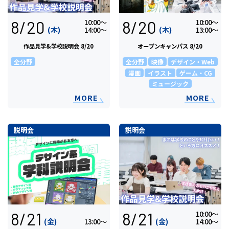
8/20
8/20
10:00〜
10:00〜
(木)
(木)
14:00〜
13:00〜
作品見学&学校説明会 8/20
オープンキャンパス 8/20
全分野
全分野
映像
デザイン・Web
漫画
イラスト
ゲーム・CG
ミュージック
MORE
MORE
説明会
説明会
8/21
8/21
10:00〜
(金)
(金)
13:00〜
14:00〜