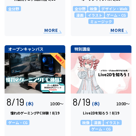
全分野
全分野
映像
デザイン・Web
漫画
イラスト
ゲーム・CG
ミュージック
MORE
MORE
オープンキャンパス
特別講座
8/19
8/19
(水)
(水)
10:00〜
10:00〜
憧れのゲーミングPC体験！8/19
Live2Dを知ろう！8/19
ゲーム・CG
映像
漫画
イラスト
ゲーム・CG