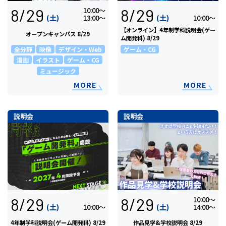
8/29
8/29
10:00〜
(土)
(土)
13:00〜
10:00〜
【オンライン】4年制学科説明会(ゲー
オープンキャンパス 8/29
ム開発科) 8/29
全分野
映像
デザイン・Web
ゲーム・CG
漫画
イラスト
ゲーム・CG
ミュージック
MORE
MORE
説明会
説明会
8/29
8/29
10:00〜
(土)
(土)
10:00〜
14:00〜
4年制学科説明会(ゲーム開発科) 8/29
作品見学&学校説明会 8/29