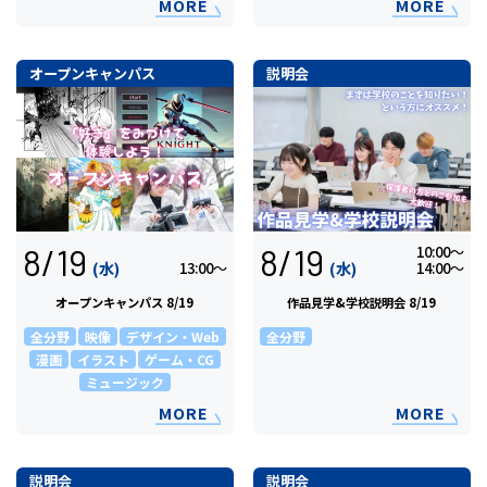
MORE
MORE
オープンキャンパス
説明会
8/19
8/19
10:00〜
(水)
(水)
13:00〜
14:00〜
オープンキャンパス 8/19
作品見学&学校説明会 8/19
全分野
映像
デザイン・Web
全分野
漫画
イラスト
ゲーム・CG
ミュージック
MORE
MORE
説明会
説明会