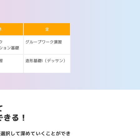
木
金
ク
グループワーク演習
ション基礎
習
造形基礎Ⅰ（デッサン）
て
できる！
を選択して深めていくことができ