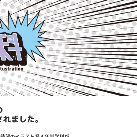
の
されました。
に待望のイラスト系４年制学科が