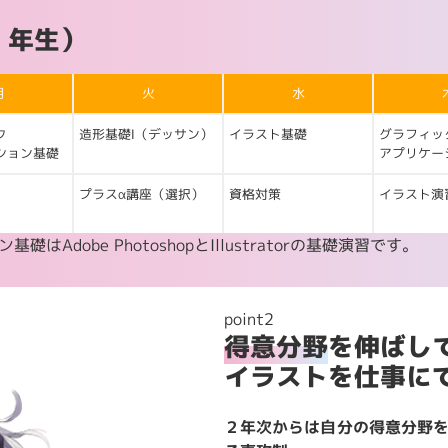
１年生）
月
火
水
ク
造形基礎Ⅰ（デッサン）
イラスト基礎
グラフィッ
ション基礎
アプリケー
プラスα講座（選択）
資格対策
イラスト演
Adobe PhotoshopとIllustratorの基礎演習です。
point2
得意分野
を伸ばし
イラストを仕事に
２年次からは自分の得意分野