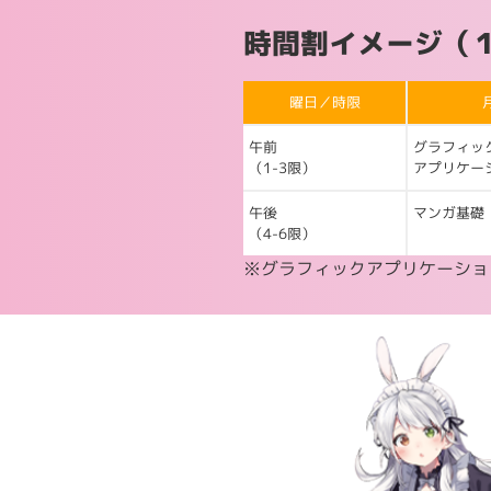
時間割イメージ（
曜日／時限
午前
グラフィッ
（1-3限）
アプリケー
午後
マンガ基礎
（4-6限）
※グラフィックアプリケーション基礎は