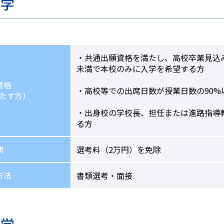
入学
・共通出願資格を満たし、高校卒業見込
未満で本校のみに入学を希望する方
資格
・高校等での出席日数が授業日数の90%
たす方）
・出身校の学校長、担任または進路指導
る方
典
選考料（2万円）を免除
方法
書類選考・面接