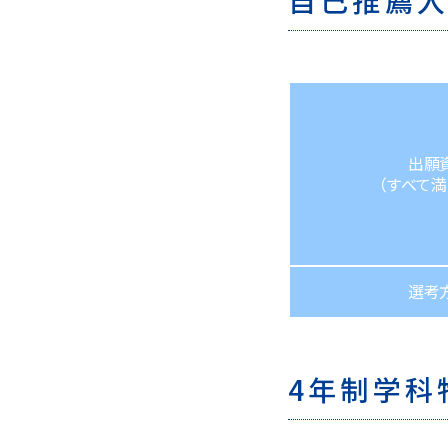
自己推薦
出願
（すべて満
選考
4年制学科