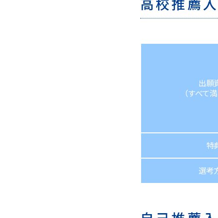
高校推薦
出願
（すべて満
特
選考