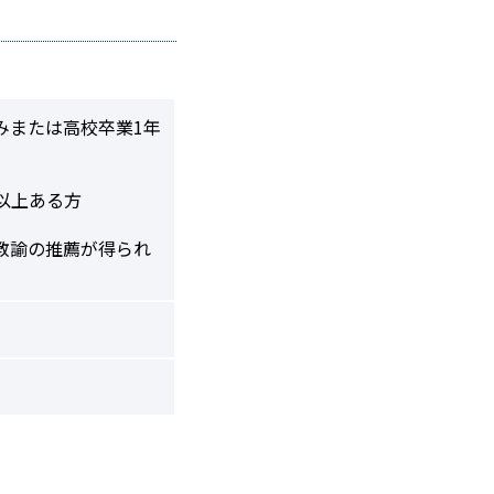
みまたは高校卒業1年
以上ある方
教諭の推薦が得られ