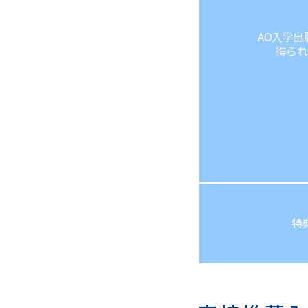
AO入学出
得られ
特