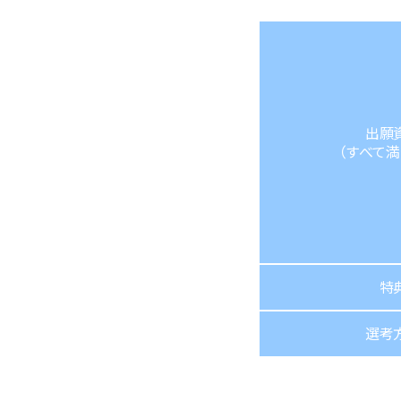
出願
（すべて満
特
選考