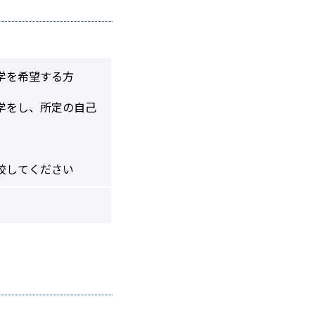
学を希望する方
学をし、所定の自己
校してください