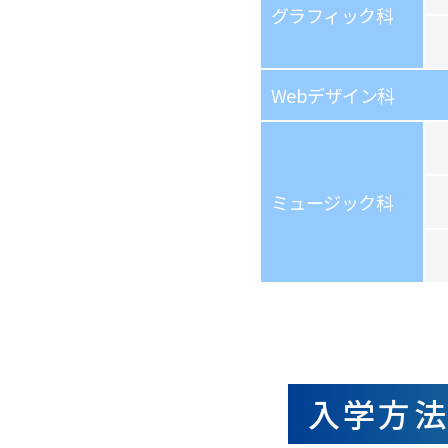
グラフィック科
Webデザイン科
ミュージック科
入学方