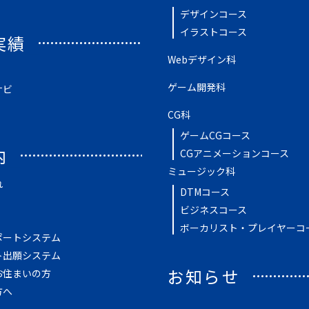
デザインコース
イラストコース
実績
Webデザイン科
ゲーム開発科
ナビ
CG科
ゲームCGコース
内
CGアニメーションコース
ミュージック科
れ
DTMコース
ビジネスコース
ボーカリスト・プレイヤーコ
ポートシステム
ト出願システム
お知らせ
お住まいの方
方へ