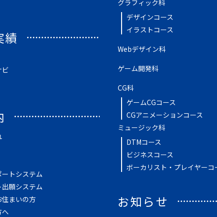
グラフィック科
デザインコース
イラストコース
実績
Webデザイン科
ゲーム開発科
ナビ
CG科
ゲームCGコース
内
CGアニメーションコース
ミュージック科
れ
DTMコース
ビジネスコース
ボーカリスト・プレイヤーコ
ポートシステム
ト出願システム
お知らせ
お住まいの方
方へ