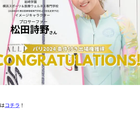
は
コチラ
！