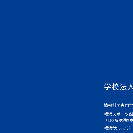
学校法
情報科学専門学
横浜スポーツ&
（旧校名 横浜医
横浜fカレッジ